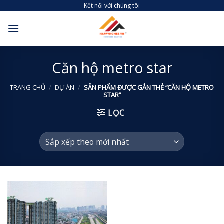
Skip
Kết nối với chúng tôi
to
content
Căn hộ metro star
TRANG CHỦ
/
DỰ ÁN
/
SẢN PHẨM ĐƯỢC GẮN THẺ “CĂN HỘ METRO
STAR”
LỌC