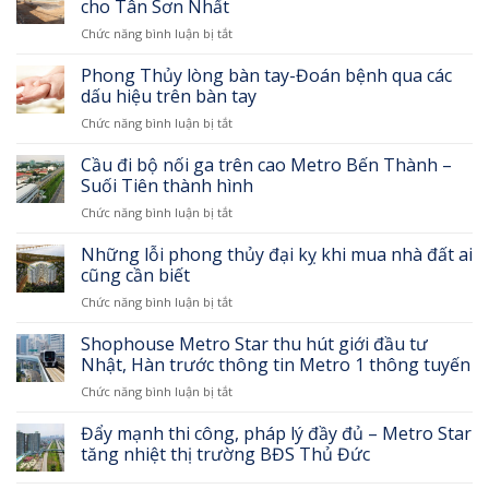
cho Tân Sơn Nhất
ở
Chức năng bình luận bị tắt
Phá
bức
Phong Thủy lòng bàn tay-Đoán bệnh qua các
tường
dấu hiệu trên bàn tay
30
ở
Chức năng bình luận bị tắt
năm,
Phong
mở
Thủy
Cầu đi bộ nối ga trên cao Metro Bến Thành –
đường
lòng
chống
Suối Tiên thành hình
bàn
ùn
ở
Chức năng bình luận bị tắt
tay-
tắc
Cầu
Đoán
cho
đi
Những lỗi phong thủy đại kỵ khi mua nhà đất ai
bệnh
Tân
bộ
qua
cũng cần biết
Sơn
nối
các
Nhất
ở
Chức năng bình luận bị tắt
ga
dấu
Những
trên
hiệu
lỗi
Shophouse Metro Star thu hút giới đầu tư
cao
trên
phong
Metro
Nhật, Hàn trước thông tin Metro 1 thông tuyến
bàn
thủy
Bến
tay
ở
Chức năng bình luận bị tắt
đại
Thành
Shophouse
kỵ
–
Metro
Đẩy mạnh thi công, pháp lý đầy đủ – Metro Star
khi
Suối
Star
mua
tăng nhiệt thị trường BĐS Thủ Đức
Tiên
thu
nhà
thành
hút
đất