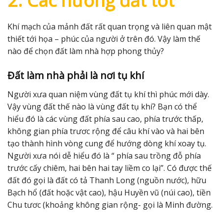
2. Các hướng đất tốt
Khí mạch của mảnh đất rất quan trọng và liên quan mật
thiết tới họa – phúc của người ở trên đó. Vậy làm thế
nào để chọn đất làm nhà hợp phong thủy?
Đất làm nhà phải là nơi tụ khí
Người xưa quan niệm vùng đất tụ khí thì phúc mới dày.
Vậy vùng đất thế nào là vùng đất tụ khí? Bạn có thể
hiểu đó là các vùng đất phía sau cao, phía trước thấp,
không gian phía trươc rộng để câu khí vào và hai bên
tạo thành hình vòng cung để hướng dòng khí xoay tụ.
Người xưa nói dễ hiểu đó là “ phía sau trồng đỗ phía
trước cấy chiêm, hai bên hai tay liềm co lại”. Có được thế
đất đó gọi là đất có tả Thanh Long (nguồn nước), hữu
Bạch hổ (đất hoặc vật cao), hậu Huyền vũ (núi cao), tiền
Chu tươc (khoảng không gian rộng- gọi là Minh đường.