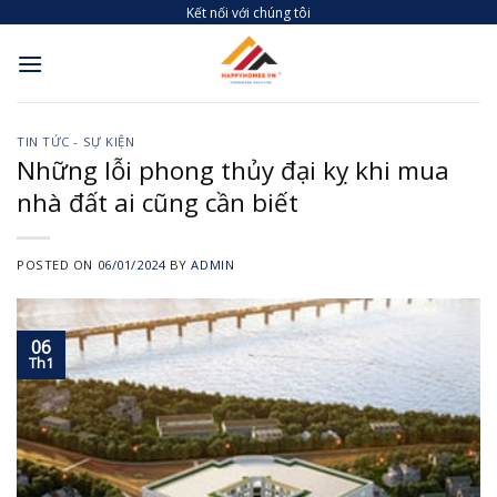
Skip
Kết nối với chúng tôi
to
content
TIN TỨC - SỰ KIỆN
Những lỗi phong thủy đại kỵ khi mua
nhà đất ai cũng cần biết
POSTED ON
06/01/2024
BY
ADMIN
06
Th1