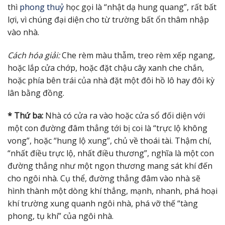
thì
phong thuỷ
học gọi là “nhật dạ hung quang”, rất bất
lợi, vì chúng đại diện cho từ trường bất ổn thâm nhập
vào nhà.
Cách hóa giải:
Che rèm màu thẫm, treo rèm xếp ngang,
hoặc lắp cửa chớp, hoặc đặt chậu cây xanh che chắn,
hoặc phía bên trái của nhà đặt một đôi hồ lô hay đôi kỳ
lân bằng đồng.
* Thứ ba:
Nhà có cửa ra vào hoặc cửa sổ đối diện với
một con đường đâm thẳng tới bị coi là “trực lộ không
vong”, hoặc “hung lộ xung”, chủ về thoái tài. Thậm chí,
“nhất điều trực lộ, nhất điều thương”, nghĩa là một con
đường thẳng như một ngọn thương mang sát khí đến
cho ngôi nhà. Cụ thể, đường thẳng đâm vào nhà sẽ
hình thành một dòng khí thẳng, mạnh, nhanh, phá hoại
khí trường xung quanh ngôi nhà, phá vỡ thế “tàng
phong, tụ khí” của ngôi nhà.