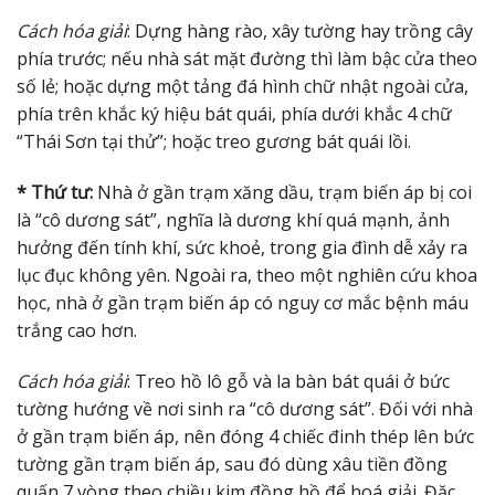
Cách hóa giải
: Dựng hàng rào, xây tường hay trồng cây
phía trước; nếu nhà sát mặt đường thì làm bậc cửa theo
số lẻ; hoặc dựng một tảng đá hình chữ nhật ngoài cửa,
phía trên khắc ký hiệu bát quái, phía dưới khắc 4 chữ
“Thái Sơn tại thử”; hoặc treo gương bát quái lồi.
* Thứ tư:
Nhà ở gần trạm xăng dầu, trạm biến áp bị coi
là “cô dương sát”, nghĩa là dương khí quá mạnh, ảnh
hưởng đến tính khí, sức khoẻ, trong gia đình dễ xảy ra
lục đục không yên. Ngoài ra, theo một nghiên cứu khoa
học, nhà ở gần trạm biến áp có nguy cơ mắc bệnh máu
trắng cao hơn.
Cách hóa giải
: Treo hồ lô gỗ và la bàn bát quái ở bức
tường hướng về nơi sinh ra “cô dương sát”. Đối với nhà
ở gần trạm biến áp, nên đóng 4 chiếc đinh thép lên bức
tường gần trạm biến áp, sau đó dùng xâu tiền đồng
quấn 7 vòng theo chiều kim đồng hồ để hoá giải. Đặc