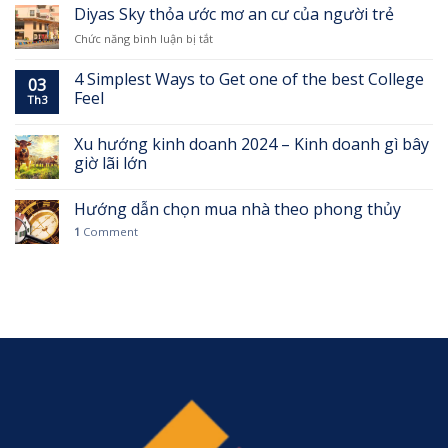
hình
Diyas Sky thỏa ước mơ an cư của người trẻ
giới
ai
đầu
cũng
ở
Chức năng bình luận bị tắt
tư
cần
Diyas
Nhật,
biết
Sky
4 Simplest Ways to Get one of the best College
Hàn
03
thỏa
Feel
trước
Th3
ước
thông
mơ
tin
an
Xu hướng kinh doanh 2024 – Kinh doanh gì bây
Metro
cư
giờ lãi lớn
1
của
thông
người
tuyến
Hướng dẫn chọn mua nhà theo phong thủy
trẻ
1
Comment