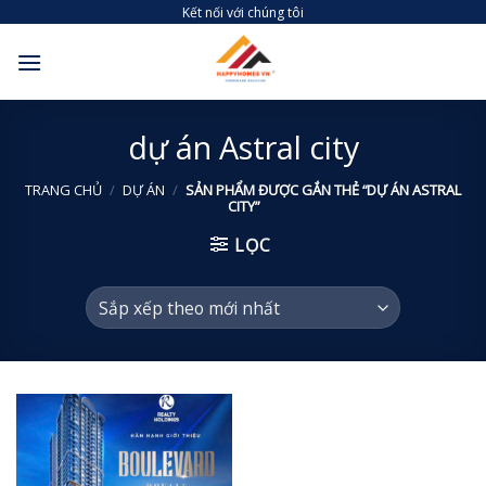
Skip
Kết nối với chúng tôi
to
content
dự án Astral city
TRANG CHỦ
/
DỰ ÁN
/
SẢN PHẨM ĐƯỢC GẮN THẺ “DỰ ÁN ASTRAL
CITY”
LỌC