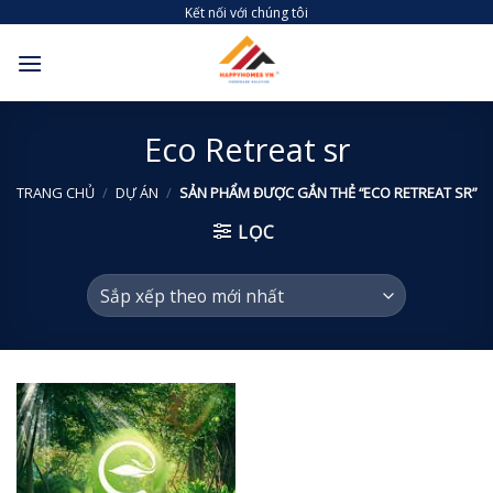
Skip
Kết nối với chúng tôi
to
content
Eco Retreat sr
TRANG CHỦ
/
DỰ ÁN
/
SẢN PHẨM ĐƯỢC GẮN THẺ “ECO RETREAT SR”
LỌC