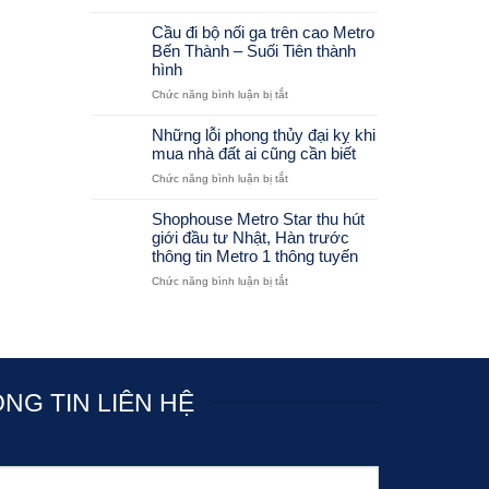
Phong
đường
Thủy
chống
Cầu đi bộ nối ga trên cao Metro
lòng
ùn
Bến Thành – Suối Tiên thành
bàn
tắc
hình
tay-
cho
ở
Chức năng bình luận bị tắt
Đoán
Tân
Cầu
bệnh
Sơn
đi
qua
Những lỗi phong thủy đại kỵ khi
Nhất
bộ
các
mua nhà đất ai cũng cần biết
nối
dấu
ở
Chức năng bình luận bị tắt
ga
hiệu
Những
trên
trên
lỗi
cao
Shophouse Metro Star thu hút
bàn
phong
Metro
giới đầu tư Nhật, Hàn trước
tay
thủy
Bến
thông tin Metro 1 thông tuyến
đại
Thành
ở
Chức năng bình luận bị tắt
kỵ
–
Shophouse
khi
Suối
Metro
mua
Tiên
Star
nhà
thành
thu
đất
hình
hút
ai
giới
cũng
NG TIN LIÊN HỆ
đầu
cần
tư
biết
Nhật,
Hàn
trước