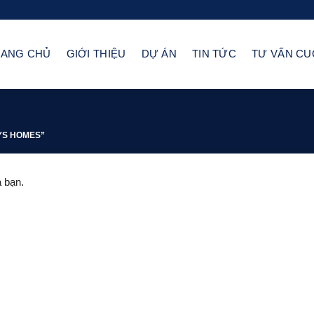
RANG CHỦ
GIỚI THIỆU
DỰ ÁN
TIN TỨC
TƯ VẤN C
YS HOMES”
 bạn.