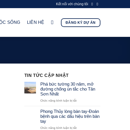
Kết nối với chúng tôi
UỘC SỐNG
LIÊN HỆ
ĐĂNG KÝ DỰ ÁN
TIN TỨC CẬP NHẬT
Phá bức tường 30 năm, mở
đường chống ùn tắc cho Tân
Sơn Nhất
ở
Chức năng bình luận bị tắt
Phá
bức
Phong Thủy lòng bàn tay-Đoán
tường
bệnh qua các dấu hiệu trên bàn
30
tay
năm,
ở
Chức năng bình luận bị tắt
mở