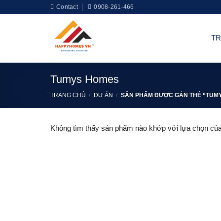
Skip
Contact
0908-261-466
to
content
T
Tumys Homes
TRANG CHỦ
/
DỰ ÁN
/
SẢN PHẨM ĐƯỢC GẮN THẺ “TUM
Không tìm thấy sản phẩm nào khớp với lựa chọn của