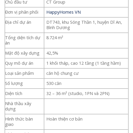
Chủ đầu tư
CT Group
Đơn vị phân phối
HappyHomes VN
Địa chỉ dự án
DT743, khu Sóng Thần 1, huyện Dĩ An,
Bình Dương
Tổng diện tích dự
8.724 m²
án
Mật độ xây dựng
42,5%
Quy mô dự án
1 khối tháp, cao 12 tầng (1 tầng hầm)
Loại sản phẩm
căn hộ chung cư
Số lượng
530 căn
Diện tích
32 – 36 m² (studio, 1PN và 2PN)
Nhà thầu xây
dựng
Hình thức bàn
Hoàn thiện cơ bản
giao