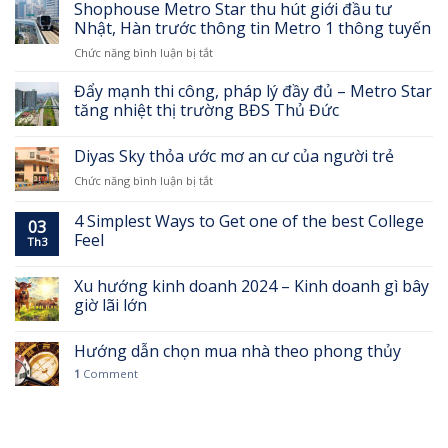
lỗi
Shophouse Metro Star thu hút giới đầu tư
cao
trên
phong
Metro
Nhật, Hàn trước thông tin Metro 1 thông tuyến
bàn
thủy
Bến
tay
ở
Chức năng bình luận bị tắt
đại
Thành
Shophouse
kỵ
–
Metro
Đẩy mạnh thi công, pháp lý đầy đủ – Metro Star
khi
Suối
Star
mua
tăng nhiệt thị trường BĐS Thủ Đức
Tiên
thu
nhà
thành
hút
đất
hình
Diyas Sky thỏa ước mơ an cư của người trẻ
giới
ai
đầu
cũng
ở
Chức năng bình luận bị tắt
tư
cần
Diyas
Nhật,
biết
Sky
4 Simplest Ways to Get one of the best College
Hàn
03
thỏa
Feel
trước
Th3
ước
thông
mơ
tin
an
Xu hướng kinh doanh 2024 – Kinh doanh gì bây
Metro
cư
giờ lãi lớn
1
của
thông
người
tuyến
Hướng dẫn chọn mua nhà theo phong thủy
trẻ
1
Comment