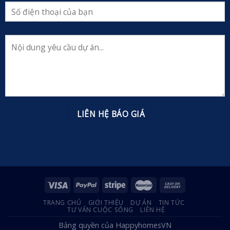
TRANG CHỦ
GIỚI THIỆU
DỰ ÁN
TIN TỨC
TƯ VẤN CUỘC SỐNG
LIÊN HỆ
Bảng quyền của HappyhomesVN