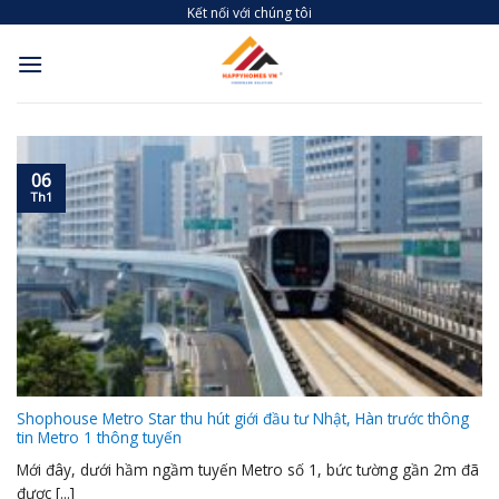
Skip
Kết nối với chúng tôi
to
content
06
Th1
Shophouse Metro Star thu hút giới đầu tư Nhật, Hàn trước thông
tin Metro 1 thông tuyến
Mới đây, dưới hầm ngầm tuyến Metro số 1, bức tường gần 2m đã
được [...]