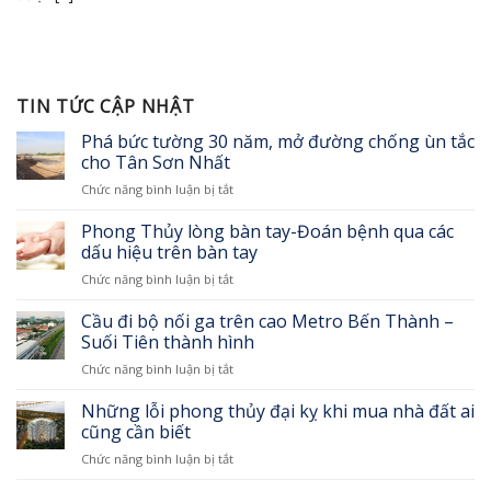
TIN TỨC CẬP NHẬT
Phá bức tường 30 năm, mở đường chống ùn tắc
cho Tân Sơn Nhất
ở
Chức năng bình luận bị tắt
Phá
bức
Phong Thủy lòng bàn tay-Đoán bệnh qua các
tường
dấu hiệu trên bàn tay
30
ở
Chức năng bình luận bị tắt
năm,
Phong
mở
Thủy
Cầu đi bộ nối ga trên cao Metro Bến Thành –
đường
lòng
chống
Suối Tiên thành hình
bàn
ùn
ở
Chức năng bình luận bị tắt
tay-
tắc
Cầu
Đoán
cho
đi
Những lỗi phong thủy đại kỵ khi mua nhà đất ai
bệnh
Tân
bộ
qua
cũng cần biết
Sơn
nối
các
Nhất
ở
Chức năng bình luận bị tắt
ga
dấu
Những
trên
hiệu