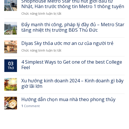
Shophouse Metro Star thu hút giới đầu tư
cao
trên
phong
Metro
Nhật, Hàn trước thông tin Metro 1 thông tuyến
bàn
thủy
Bến
tay
ở
Chức năng bình luận bị tắt
đại
Thành
Shophouse
kỵ
–
Metro
Đẩy mạnh thi công, pháp lý đầy đủ – Metro Star
khi
Suối
Star
mua
tăng nhiệt thị trường BĐS Thủ Đức
Tiên
thu
nhà
thành
hút
đất
hình
Diyas Sky thỏa ước mơ an cư của người trẻ
giới
ai
đầu
cũng
ở
Chức năng bình luận bị tắt
tư
cần
Diyas
Nhật,
biết
Sky
4 Simplest Ways to Get one of the best College
Hàn
03
thỏa
Feel
trước
Th3
ước
thông
mơ
tin
an
Xu hướng kinh doanh 2024 – Kinh doanh gì bây
Metro
cư
giờ lãi lớn
1
của
thông
người
tuyến
Hướng dẫn chọn mua nhà theo phong thủy
trẻ
1
Comment