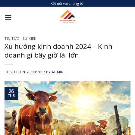
Skip
Kết nối với chúng tôi
to
content
TIN TỨC - SỰ KIỆN
Xu hướng kinh doanh 2024 – Kinh
doanh gì bây giờ lãi lớn
POSTED ON
26/08/2017
BY
ADMIN
26
Th8