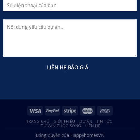
TRANG CHỦ
GIỚI THIỆU
DỰ ÁN
TIN TỨC
TƯ VẤN CUỘC SỐNG
LIÊN HỆ
Bảng quyền của HappyhomesVN