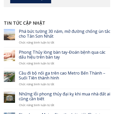
TIN TỨC CẬP NHẬT
Phá bức tường 30 năm, mở đường chống ùn tắc
cho Tân Sơn Nhất
ở
Chức năng bình luận bị tắt
Phá
bức
Phong Thủy lòng bàn tay-Đoán bệnh qua các
tường
dấu hiệu trên bàn tay
30
ở
Chức năng bình luận bị tắt
năm,
Phong
mở
Thủy
Cầu đi bộ nối ga trên cao Metro Bến Thành –
đường
lòng
chống
Suối Tiên thành hình
bàn
ùn
ở
Chức năng bình luận bị tắt
tay-
tắc
Cầu
Đoán
cho
đi
Những lỗi phong thủy đại kỵ khi mua nhà đất ai
bệnh
Tân
bộ
qua
cũng cần biết
Sơn
nối
các
Nhất
ở
Chức năng bình luận bị tắt
ga
dấu
Những
trên
hiệu
lỗi