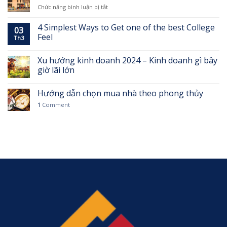
đầu
cũng
ở
Chức năng bình luận bị tắt
tư
cần
Diyas
Nhật,
biết
Sky
4 Simplest Ways to Get one of the best College
Hàn
03
thỏa
Feel
trước
Th3
ước
thông
mơ
tin
an
Xu hướng kinh doanh 2024 – Kinh doanh gì bây
Metro
cư
giờ lãi lớn
1
của
thông
người
tuyến
Hướng dẫn chọn mua nhà theo phong thủy
trẻ
1
Comment