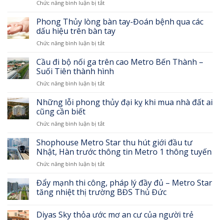
ở
Chức năng bình luận bị tắt
Phá
bức
Phong Thủy lòng bàn tay-Đoán bệnh qua các
tường
dấu hiệu trên bàn tay
30
ở
Chức năng bình luận bị tắt
năm,
Phong
mở
Thủy
Cầu đi bộ nối ga trên cao Metro Bến Thành –
đường
lòng
chống
Suối Tiên thành hình
bàn
ùn
ở
Chức năng bình luận bị tắt
tay-
tắc
Cầu
Đoán
cho
đi
Những lỗi phong thủy đại kỵ khi mua nhà đất ai
bệnh
Tân
bộ
qua
cũng cần biết
Sơn
nối
các
Nhất
ở
Chức năng bình luận bị tắt
ga
dấu
Những
trên
hiệu
lỗi
Shophouse Metro Star thu hút giới đầu tư
cao
trên
phong
Metro
Nhật, Hàn trước thông tin Metro 1 thông tuyến
bàn
thủy
Bến
tay
ở
Chức năng bình luận bị tắt
đại
Thành
Shophouse
kỵ
–
Metro
Đẩy mạnh thi công, pháp lý đầy đủ – Metro Star
khi
Suối
Star
mua
tăng nhiệt thị trường BĐS Thủ Đức
Tiên
thu
nhà
thành
hút
đất
hình
Diyas Sky thỏa ước mơ an cư của người trẻ
giới
ai