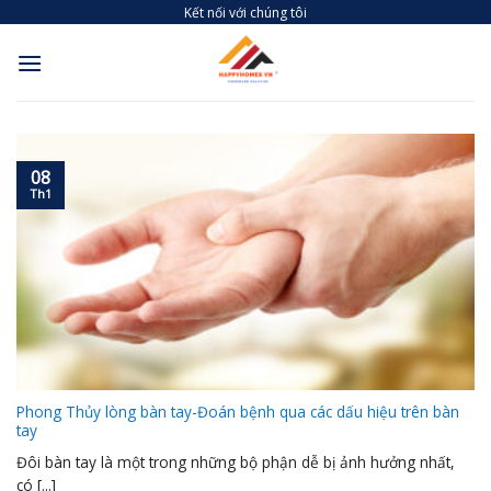
Skip
Kết nối với chúng tôi
to
content
08
Th1
Phong Thủy lòng bàn tay-Đoán bệnh qua các dấu hiệu trên bàn
tay
Đôi bàn tay là một trong những bộ phận dễ bị ảnh hưởng nhất,
có [...]