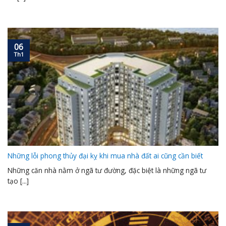
06
Th1
Những lỗi phong thủy đại kỵ khi mua nhà đất ai cũng cần biết
Những căn nhà nằm ở ngã tư đường, đặc biệt là những ngã tư
tạo [...]